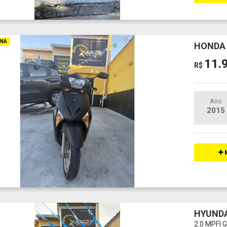
INA
HONDA 
11.
R$
Ano
2015
M
HYUND
2.0 MPFI