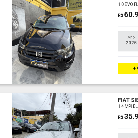
1.0 EVO F
60.
R$
Ano
2025
M
FIAT S
1.4 MPI E
35.
R$