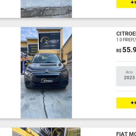
M
CITROE
1.0 FIREF
55.
R$
Ano
2023
M
FIAT M