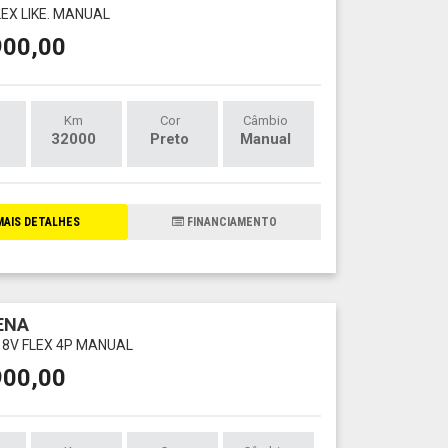
LEX LIKE. MANUAL
900,00
Km
Cor
Câmbio
32000
Preto
Manual
AIS DETALHES
FINANCIAMENTO
IENA
L 8V FLEX 4P MANUAL
900,00