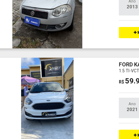
Ano
2013
M
FORD K
1.5 TI-V
59.
R$
Ano
2021
M