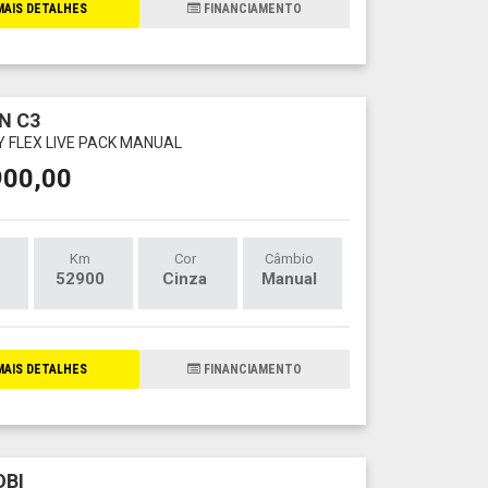
AIS DETALHES
FINANCIAMENTO
N C3
LY FLEX LIVE PACK MANUAL
900,00
Km
Cor
Câmbio
52900
Cinza
Manual
AIS DETALHES
FINANCIAMENTO
OBI