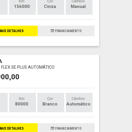
Km
Cor
Câmbio
156000
Cinza
Manual
AIS DETALHES
FINANCIAMENTO
A
CT FLEX SE PLUS AUTOMÁTICO
900,00
Km
Cor
Câmbio
80000
Branco
Automático
AIS DETALHES
FINANCIAMENTO