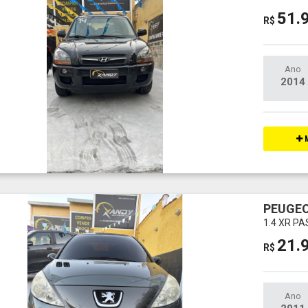
51.
R$
Ano
2014
M
PEUGEO
1.4 XR P
21.
R$
Ano