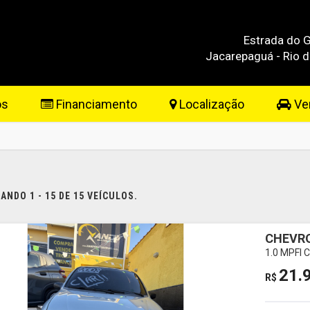
Estrada do G
Jacarepaguá - Rio d
os
Financiamento
Localização
Ven
NDO 1 - 15 DE 15 VEÍCULOS.
CHEVR
1.0 MPFI 
21.
R$